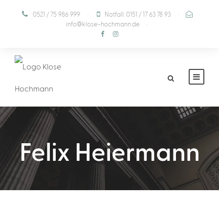
0521 / 75 986 999
·
Notfall: 0151 / 17 63 78 93
·
info@klose-hochmann.de
·
Felix Heiermann