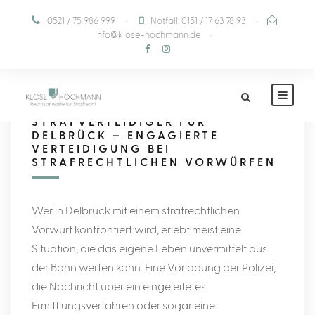
0521 / 75 986 999
·
Notfall: 0151 / 17 63 78 93
·
info@klose-hochmann.de
·
STRAFVERTEIDIGER FÜR
DELBRÜCK – ENGAGIERTE
VERTEIDIGUNG BEI
STRAFRECHTLICHEN VORWÜRFEN
Wer in Delbrück mit einem strafrechtlichen
Vorwurf konfrontiert wird, erlebt meist eine
Situation, die das eigene Leben unvermittelt aus
der Bahn werfen kann. Eine Vorladung der Polizei,
die Nachricht über ein eingeleitetes
Ermittlungsverfahren oder sogar eine