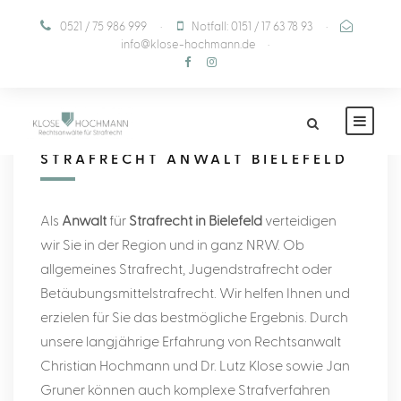
0521 / 75 986 999
·
Notfall: 0151 / 17 63 78 93
·
info@klose-hochmann.de
·
STRAFRECHT ANWALT BIELEFELD
Als
Anwalt
für
Strafrecht in Bielefeld
verteidigen
wir Sie in der Region und in ganz NRW. Ob
allgemeines Strafrecht, Jugendstrafrecht oder
Betäubungsmittelstrafrecht. Wir helfen Ihnen und
erzielen für Sie das bestmögliche Ergebnis. Durch
unsere langjährige Erfahrung von Rechtsanwalt
Christian Hochmann und Dr. Lutz Klose sowie Jan
Gruner können auch komplexe Strafverfahren