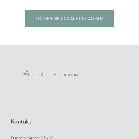
i
v
FOLGEN SIE UNS AUF INSTAGRAM
e
:
Kontakt
Detmolderstr. 25-33