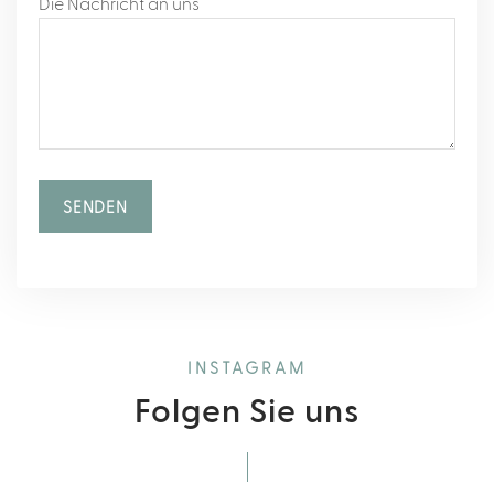
Die Nachricht an uns
A
l
t
e
INSTAGRAM
r
Folgen Sie uns
n
a
t